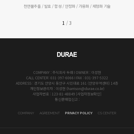
천연물추출 / 발효 / 합성 / 안정화 / 가용화 / 제형화 기술
1
/
3
COMPANY : 주식회사 두래 I OWNER : 이성현
CALL CENTER: 031-397-6066 I FAX : 031-397-5322
ADDRESS : 경기도 안양시 동안구 시민대로 161 (안양무역센터) 14층
개인정보관리자 : 이성현 (harrison@durae.co.kr)
사업자번호 : 123-81-48849
[사업자정보확인]
통신판매업신고 :
COMPANY
AGREEMENT
PRIVACY POLICY
CS CENTER