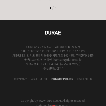
1
/
5
COMPANY : 주식회사 두래 I OWNER : 이성현
CALL CENTER: 031-397-6066 I FAX : 031-397-5322
ADDRESS : 경기도 안양시 동안구 시민대로 161 (안양무역센터) 14층
개인정보관리자 : 이성현 (harrison@durae.co.kr)
사업자번호 : 123-81-48849
[사업자정보확인]
통신판매업신고 :
COMPANY
AGREEMENT
PRIVACY POLICY
CS CENTER
Copyright by www.durae.co.kr. All rights reserved.
designed by
m
orenvy.com