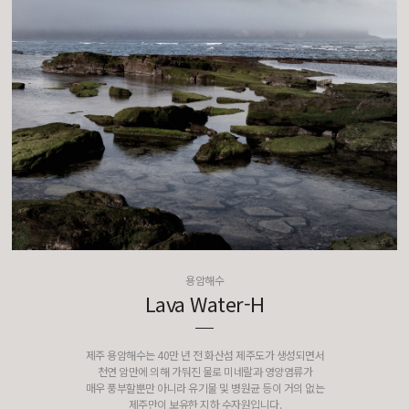
용암해수
Lava Water-H
제주 용암해수는 40만 년 전 화산섬 제주도가 생성되면서
천연 암만에 의해 가둬진 물로 미네랄과 영양염류가
매우 풍부할뿐만 아니라 유기물 및 병원균 등이 거의 없는
제주만이 보유한 지하 수자원입니다.