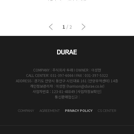
1
/ 2
이전
이후
COMPANY : 주식회사 두래 I OWNER : 이성현
CALL CENTER: 031-397-6066 I FAX : 031-397-5322
ADDRESS : 경기도 안양시 동안구 시민대로 161 (안양무역센터) 14층
개인정보관리자 : 이성현 (harrison@durae.co.kr)
사업자번호 : 123-81-48849
[사업자정보확인]
통신판매업신고 :
COMPANY
AGREEMENT
PRIVACY POLICY
CS CENTER