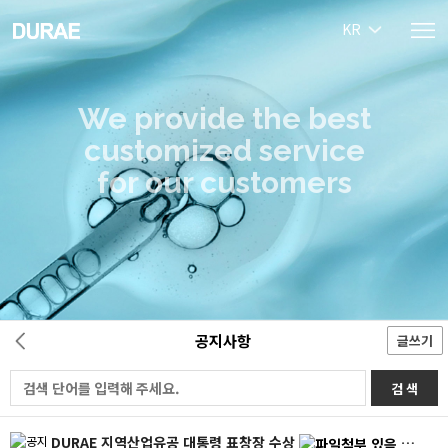
KR
We provide the best
customized service
for our customers
공지사항
글쓰기
검 색
DURAE 지역산업유공 대통령 표창장 수상
HOT