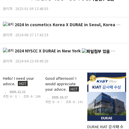
관리자
2025-01-09 13:46:05
2024 In cosmetics Korea X DURAE in Seoul, Korea
관리자
2024-06-27 17:42:19
2024 NYSCC X DURAE in New York
관리자
2024-04-23 09:49:20
Hello! I need your
Good afternoon! I
advice.
HOT
would appreciate
your advice.
HOT
2025.11.11
추천 수 :
0
조회 수 :
286
2025.10.17
추천 수 :
0
조회 수 :
241
DURAE KIAT 감사패 수